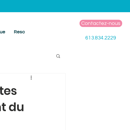
Contactez-nous
gue
Resources
613.834.2229
tes
nt du