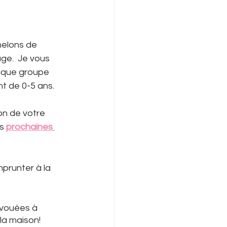
helons de 
ge.  Je vous 
haque groupe 
t de 0-5 ans.
n de votre 
s 
prochaines 
mprunter à la 
évouées à 
 la maison!