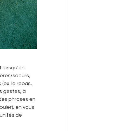
 lorsqu’en 
ères/soeurs, 
(ex. le repas, 
s gestes, à 
 des phrases en 
uler), en vous 
unités de 