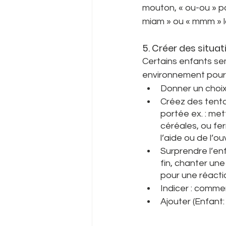
mouton, « ou-ou » po
miam » ou « mmm » l
5. Créer des situat
Certains enfants se
environnement pour l
Donner un choix 
Créez des tenta
portée ex. : met
céréales, ou fer
l’aide ou de l’ouv
Surprendre l’enf
fin, chanter un
pour une réacti
Indicer : commenc
Ajouter (Enfant: