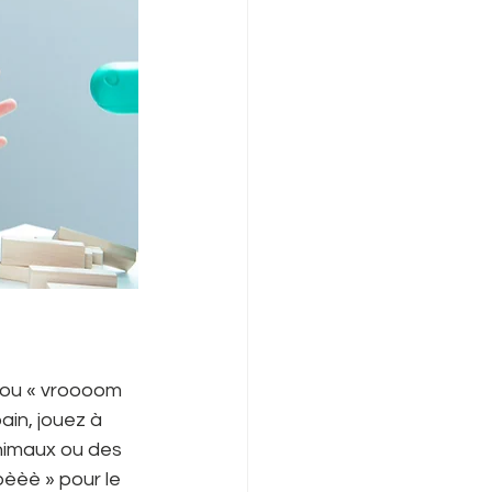
 ou « vroooom 
ain, jouez à 
animaux ou des 
bèèè » pour le 