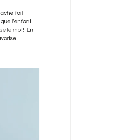
ache fait 
 que l’enfant 
e le mot!  En 
avorise 