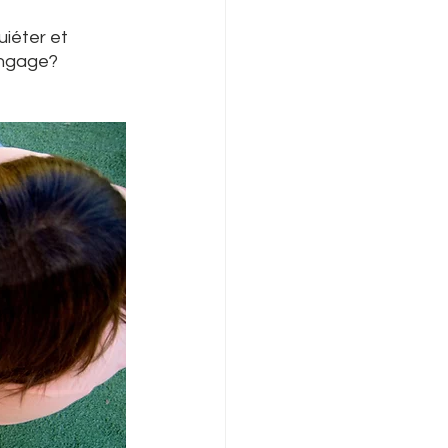
iéter et 
angage?