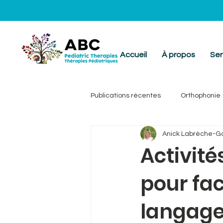
Accueil
À propos
Ser
Publications récentes
Orthophonie
Anick Labrèche-G
Activité
pour fac
langag