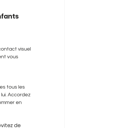
fants 
contact visuel 
ent vous 
es tous les 
lui. Accordez 
 nommer en 
vitez de 