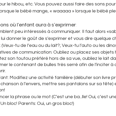
ur le hibou, etc. Vous pouvez aussi faire des sons pour
orsque le bébé mange, « waaaaa » lorsque le bébé pleu
ions où l’enfant aura à s’exprimer
: 
mblent peu intéressés à communiquer. Il faut alors «sa
ui donner le goût de s'exprimer et vous dire quelque c
(Veux-tu de l’eau ou du lait?; Veux-tu l’auto ou les dino
tives de communication: Oubliez ou placez ses objets 
tez son toutou préféré hors de sa vue, oubliez le lait da
mer le contenant de bulles très serré afin de l’inciter 
rir.
ant: Modifiez une activité familière (débuter son livre pr
e chanson à l’envers, mettre ses pantalons sur sa tête) 
on!
er la phrase ou le mot (C’est une ba...lle! Oui, c’est une
 Un bloc! Parents: Oui, un gros bloc!)