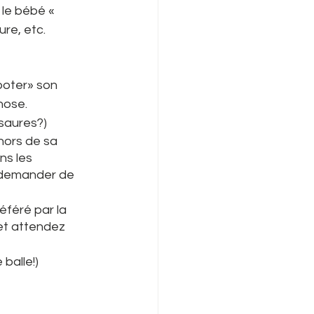
 le bébé « 
re, etc.
boter» son 
hose.
saures?) 
hors de sa 
ns les 
à demander de 
éféré par la 
et attendez 
 balle!)