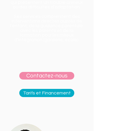
qui présentent un trouble anxieux
ou des difficultés d’adaptation.
Ses services comprennent des
interventions directes auprès de
l’enfant, de la guidance parentale
avec les parents et de la
formation pour les milieux
d’intégration (garderie, école).
Contactez-nous
Tarifs et Financement