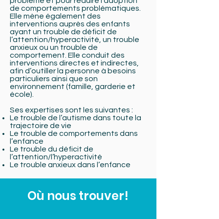
problème et pour réduire l’adoption
de comportements problématiques.
Elle mène également des
interventions auprès des enfants
ayant un trouble de déficit de
l’attention/hyperactivité, un trouble
anxieux ou un trouble de
comportement. Elle conduit des
interventions directes et indirectes,
afin d’outiller la personne à besoins
particuliers ainsi que son
environnement (famille, garderie et
école).
Ses expertises sont les suivantes :
Le trouble de l’autisme dans toute la
trajectoire de vie
Le trouble de comportements dans
l’enfance
Le trouble du déficit de
l’attention/l’hyperactivité
Le trouble anxieux dans l’enfance
Où nous trouver!
© 2021
ABC Thérapies Pédiatriques