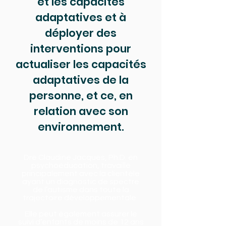
et les capacités
adaptatives et à
déployer des
interventions pour
actualiser les capacités
adaptatives de la
personne, et ce, en
relation avec son
environnement.
Dre Claudine Jacques, Ph.D. en
psychoéducation, travaille
principalement avec la clientèle
ayant un diagnostic de spectre
de l’autisme dans toute la
trajectoire développementale.
Elle peut également assurer le
suivi d’enfants de moins de 12 ans