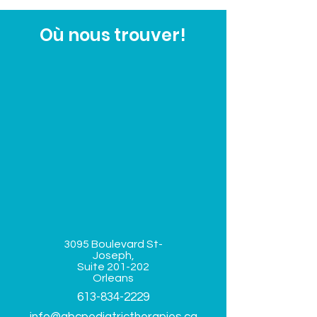
Où nous trouver!
© 2021
ABC Thérapies Pédiatriques
3095 Boulevard St-
Joseph,
Suite
201-202
Orleans
613-834-2229