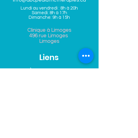
info@abcpediatrictherapies.ca
Lundi au vendredi : 8h à 20h
Samedi: 8h à 17h
Dimanche: 9h à 15h
Clinique à Limoges
496 rue Limoges
Limoges
Liens
À propos de nous
Orthophonie
Psychologie
Babble Buddies
Psychoéducation
Télétherapie
Blog